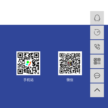
1
手机站
微信