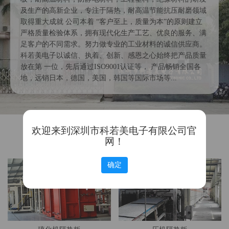
及生产的高新企业，专注于隔热，耐高温节能抗压耐磨领域
取得重大成就 公司本着 “客户至上，质量为本”的原则建立
严格质量检验体系，拥有现代化生产工艺、优良的服务、满
足客户的不同需求。努力做专业的工业材料的诚信供应商。
科若美电子以诚信、执着、创新、感恩之心始终把产品质量
放在第 一位，先后通过ISO9001认证等， 产品畅销全国各
地，远销日本，德国，美国，韩国等国际市场等...
工程
案例
欢迎来到深圳市科若美电子有限公司官
网！
ENGINEERING CASE
确定